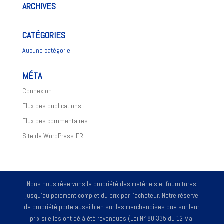
ARCHIVES
CATÉGORIES
Aucune catégorie
MÉTA
Connexion
Flux des publications
Flux des commentaires
Site de WordPress-FR
Nous nous réservons la propriété des matériels et fournitures
jusqu'au paiement complet du prix par l'acheteur. Notre réserve
de propriété porte aussi bien sur les marchandises que sur leur
prix si elles ont déjà été revendues (Loi N° 80.335 du 12 Mai